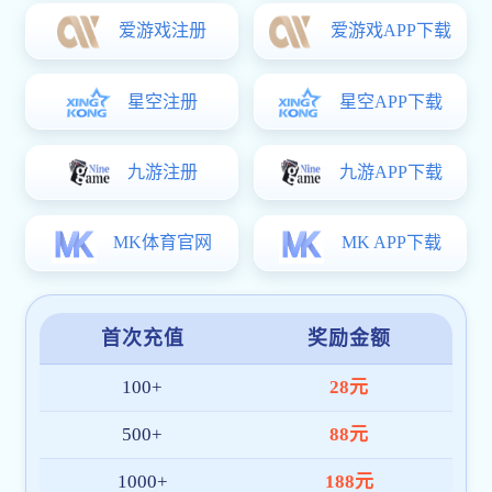
来了连胜的喜悦。这场比赛不仅展现了浙江队顽强拼
搏的精神，更是高迪个人能力的完美体现。本文将从
四个方面详细分析这场比赛，包括浙江队的战术调
整、海港队的表现、高迪的精彩进球，以及这场胜利
对球队未来发展的重要性。通过这些分析，我们可以
更深入地理解浙江队如何在逆境中崛起，并为接下来
的赛事打下良好的基础。
1、浙江队的战术调整
在与海港队的交锋前，浙江队面临着一些挑战，尤其
是在防守端表现不够稳固。然而，教练团队进行了有
效的战术调整，使得球队在比赛中能够迅速找到节
奏。在首发阵容上，教练选择了一些速度快、技术好
的球员，以增强进攻威胁，同时加强对中场控制。