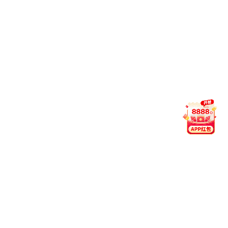
过合理战术部署以及优秀个人发挥，实现逆转获胜，
是每支争冠球队必须具备特点之一。
未来，希望浙江队能够继续保持这种良好状态，在接
下来的赛季中不断突破自我，实现更大的辉煌。同
时，也期待其他各支球队通过这次较量汲取经验教
训，共同推动中国足球的发展与提升！
上一篇：
早报聚焦：最后一舞的背后故事与未…
下一篇：
塞尔：里克尔梅为皇马引进两大新星